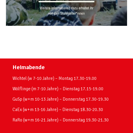
Heimabende
Wichtel (w 7-10 Jahre) – Montag 17.30-19.00
Wölflinge (m 7-10 Jahre) – Dienstag 17.15-19.00
GuSp (w+m 10-13 Jahre) – Donnerstag 17.30-19.30
CaEx (w+m 13-16 Jahre) – Dienstag 18.30-20.30
RaRo (w+m 16-21 Jahre) – Donnerstag 19.30-21.30