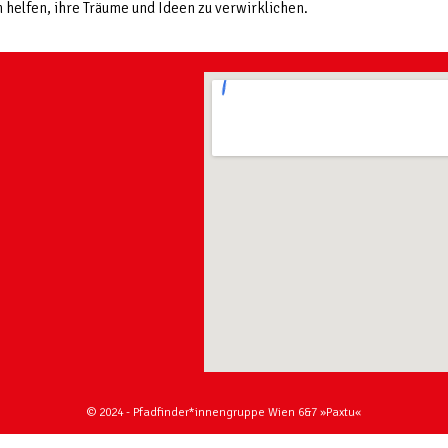
 helfen, ihre Träume und Ideen zu verwirklichen.
© 2024 - Pfadfinder*innengruppe Wien 6&7 »Paxtu«