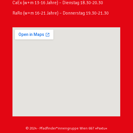
CaEx (w+m 13-16 Jahre) – Dienstag 18.30-20.30
RaRo (w+m 16-21 Jahre) – Donnerstag 19.30-21.30
© 2024 - Pfadfinder*innengruppe Wien 6&7 »Paxtu«