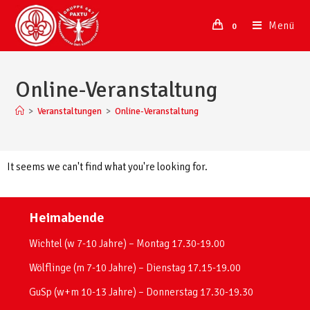
Menü
0
Online-Veranstaltung
>
Veranstaltungen
>
Online-Veranstaltung
It seems we can't find what you're looking for.
Heimabende
Wichtel (w 7-10 Jahre) – Montag 17.30-19.00
Wölflinge (m 7-10 Jahre) – Dienstag 17.15-19.00
GuSp (w+m 10-13 Jahre) – Donnerstag 17.30-19.30