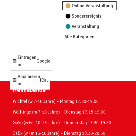
Online-Veranstaltung
Sonderereignis
Veranstaltung
Alle Kategorien
Eintragen
Google
in
Abonnieren
iCal
in
Heimabende
Wichtel (w 7-10 Jahre) – Montag 17.30-19.00
Wölflinge (m 7-10 Jahre) – Dienstag 17.15-19.00
GuSp (w+m 10-13 Jahre) – Donnerstag 17.30-19.30
CaEx (w+m 13-16 Jahre) – Dienstag 18.30-20.30