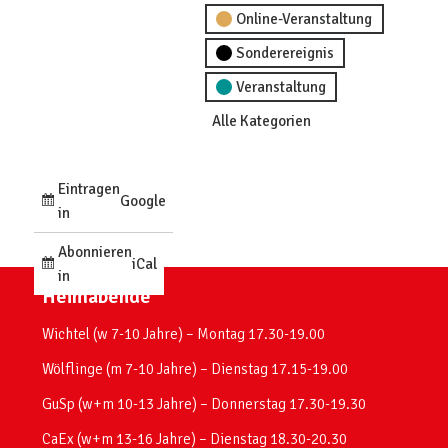
Online-Veranstaltung
Sonderereignis
Veranstaltung
Alle Kategorien
Eintragen
Google
in
Abonnieren
iCal
in
Heimabende
Wichtel (w 7-10 Jahre) – Montag 17.30-19.00
Wölflinge (m 7-10 Jahre) – Dienstag 17.15-19.00
GuSp (w+m 10-13 Jahre) – Donnerstag 17.30-19.30
CaEx (w+m 13-16 Jahre) – Dienstag 18.30-20.30