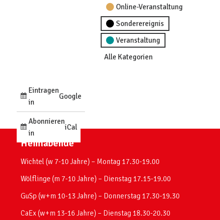
Online-Veranstaltung
Sonderereignis
Veranstaltung
Alle Kategorien
Eintragen
Google
in
Abonnieren
iCal
in
Heimabende
Wichtel (w 7-10 Jahre) – Montag 17.30-19.00
Wölflinge (m 7-10 Jahre) – Dienstag 17.15-19.00
GuSp (w+m 10-13 Jahre) – Donnerstag 17.30-19.30
CaEx (w+m 13-16 Jahre) – Dienstag 18.30-20.30