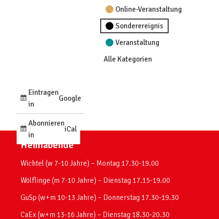
Online-Veranstaltung
Sonderereignis
Veranstaltung
Alle Kategorien
Eintragen
Google
in
Abonnieren
iCal
in
Heimabende
Wichtel (w 7-10 Jahre) – Montag 17.30-19.00
Wölflinge (m 7-10 Jahre) – Dienstag 17.15-19.00
GuSp (w+m 10-13 Jahre) – Donnerstag 17.30-19.30
CaEx (w+m 13-16 Jahre) – Dienstag 18.30-20.30