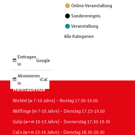
Online-Veranstaltung
Sonderereignis
Veranstaltung
Alle Kategorien
Eintragen
Google
in
Abonnieren
iCal
in
Heimabende
Wichtel (w 7-10 Jahre) – Montag 17.30-19.00
Wölflinge (m 7-10 Jahre) – Dienstag 17.15-19.00
GuSp (w+m 10-13 Jahre) – Donnerstag 17.30-19.30
CaEx (w+m 13-16 Jahre) – Dienstag 18.30-20.30