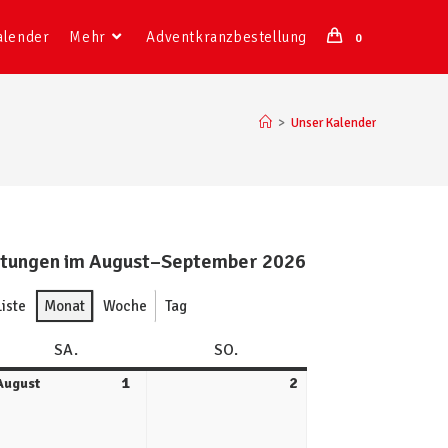
alender
Mehr
Adventkranzbestellung
0
>
Unser Kalender
ltungen im August–September 2026
Liste
Monat
Woche
Tag
SA.
SO.
1
2
August