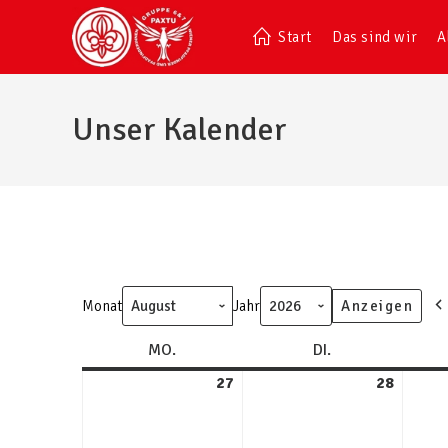
Start
Das sind wir
A
Unser Kalender
Monat
Jahr
MO.
DI.
27
28