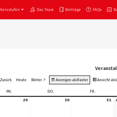
ltersstufen
Das Team
Beiträge
FAQs
K
Veransta
Zurück
Heute
Weiter
Anzeigen als
Raster
Ansicht als
MI.
DO.
FR.
29
30
31