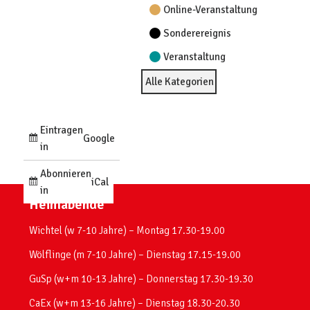
Online-Veranstaltung
Sonderereignis
Veranstaltung
Alle Kategorien
Eintragen
Google
in
Abonnieren
iCal
in
Heimabende
Wichtel (w 7-10 Jahre) – Montag 17.30-19.00
Wölflinge (m 7-10 Jahre) – Dienstag 17.15-19.00
GuSp (w+m 10-13 Jahre) – Donnerstag 17.30-19.30
CaEx (w+m 13-16 Jahre) – Dienstag 18.30-20.30