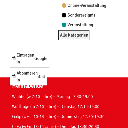
Online-Veranstaltung
Sonderereignis
Veranstaltung
Alle Kategorien
Eintragen
Google
in
Abonnieren
iCal
in
Heimabende
Wichtel (w 7-10 Jahre) – Montag 17.30-19.00
Wölflinge (m 7-10 Jahre) – Dienstag 17.15-19.00
GuSp (w+m 10-13 Jahre) – Donnerstag 17.30-19.30
CaEx (w+m 13-16 Jahre) – Dienstag 18.30-20.30