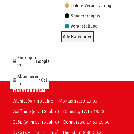
Online-Veranstaltung
Sonderereignis
Veranstaltung
Alle Kategorien
Eintragen
Google
in
Abonnieren
iCal
in
Heimabende
Wichtel (w 7-10 Jahre) – Montag 17.30-19.00
Wölflinge (m 7-10 Jahre) – Dienstag 17.15-19.00
GuSp (w+m 10-13 Jahre) – Donnerstag 17.30-19.30
CaEx (w+m 13-16 Jahre) – Dienstag 18.30-20.30