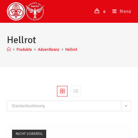
Menü
0
Hellrot
>
Produkte
>
Adventkranz
>
Hellrot
Standardsortierung
NICHT VORRÄTIG