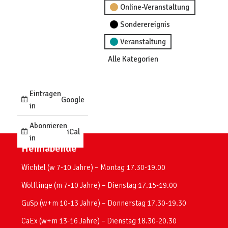
Online-Veranstaltung
Sonderereignis
Veranstaltung
Alle Kategorien
Eintragen
Google
in
Abonnieren
iCal
in
Heimabende
Wichtel (w 7-10 Jahre) – Montag 17.30-19.00
Wölflinge (m 7-10 Jahre) – Dienstag 17.15-19.00
GuSp (w+m 10-13 Jahre) – Donnerstag 17.30-19.30
CaEx (w+m 13-16 Jahre) – Dienstag 18.30-20.30