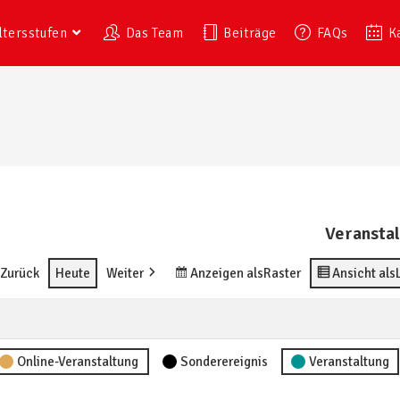
ltersstufen
Das Team
Beiträge
FAQs
K
Veransta
Zurück
Heute
Weiter
Anzeigen als
Raster
Ansicht als
Online-Veranstaltung
Sonderereignis
Veranstaltung