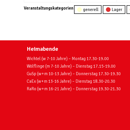
Veranstaltungskategorien
generell
Lager
Heimabende
Wichtel (w 7-10 Jahre) – Montag 17.30-19.00
Wölflinge (m 7-10 Jahre) – Dienstag 17.15-19.00
GuSp (w+m 10-13 Jahre) – Donnerstag 17.30-19.30
CaEx (w+m 13-16 Jahre) – Dienstag 18.30-20.30
RaRo (w+m 16-21 Jahre) – Donnerstag 19.30-21.30