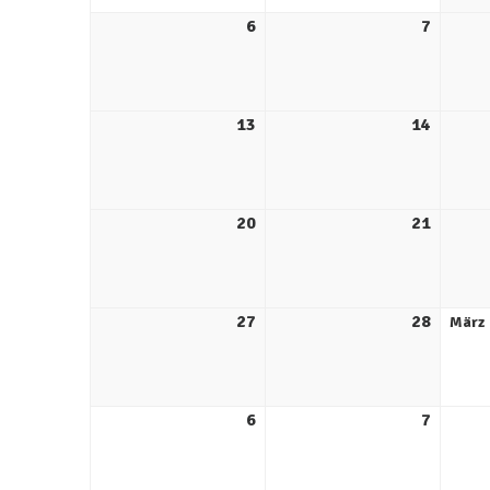
6
7
13
14
20
21
27
28
März
6
7