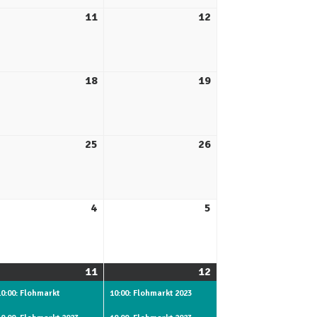
11
12
18
19
25
26
4
5
11
12
10:00: Flohmarkt
10:00: Flohmarkt 2023