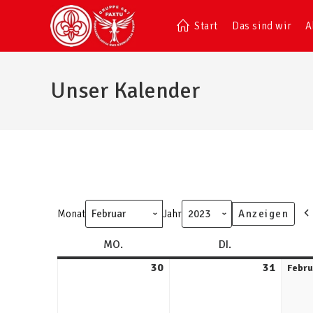
Start
Das sind wir
A
Unser Kalender
Monat
Jahr
MO.
DI.
30
31
Febru