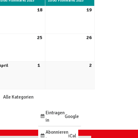
10:00: Flohmarkt 2023
10:00: Flohmarkt 2023
18
19
25
26
1
2
April
Alle Kategorien
Eintragen
Google
in
Abonnieren
iCal