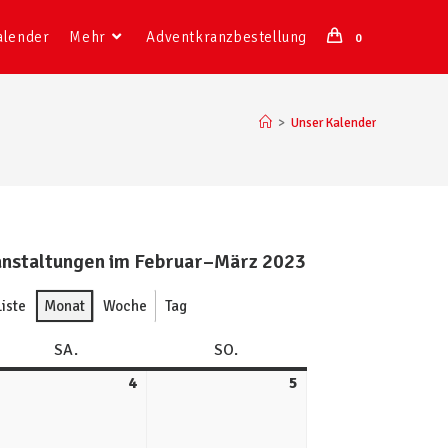
alender
Mehr
Adventkranzbestellung
0
>
Unser Kalender
nstaltungen im Februar–März 2023
Liste
Monat
Woche
Tag
SA.
SO.
4
5