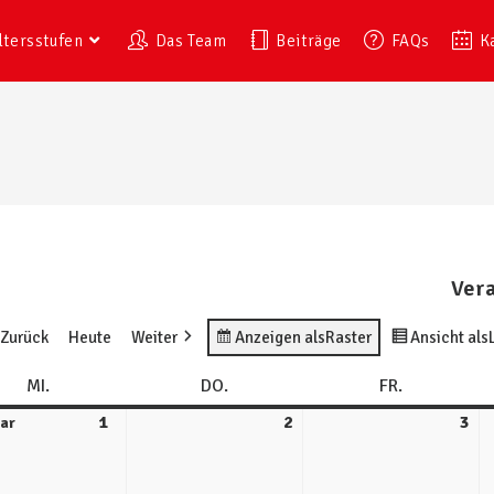
ltersstufen
Das Team
Beiträge
FAQs
K
Vera
Zurück
Heute
Weiter
Anzeigen als
Raster
Ansicht als
MI.
DO.
FR.
1
2
3
ar