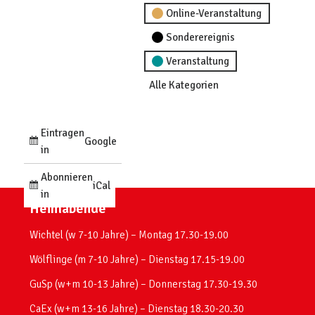
Online-Veranstaltung
Sonderereignis
Veranstaltung
Alle Kategorien
Eintragen
Google
in
Abonnieren
iCal
in
Heimabende
Wichtel (w 7-10 Jahre) – Montag 17.30-19.00
Wölflinge (m 7-10 Jahre) – Dienstag 17.15-19.00
GuSp (w+m 10-13 Jahre) – Donnerstag 17.30-19.30
CaEx (w+m 13-16 Jahre) – Dienstag 18.30-20.30