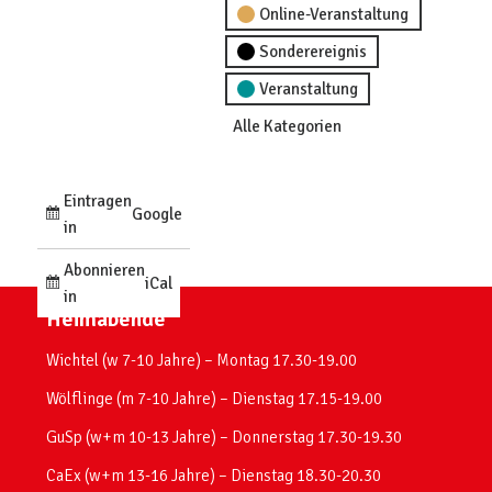
Online-Veranstaltung
Sonderereignis
Veranstaltung
Alle Kategorien
Eintragen
Google
in
Abonnieren
iCal
in
Heimabende
Wichtel (w 7-10 Jahre) – Montag 17.30-19.00
Wölflinge (m 7-10 Jahre) – Dienstag 17.15-19.00
GuSp (w+m 10-13 Jahre) – Donnerstag 17.30-19.30
CaEx (w+m 13-16 Jahre) – Dienstag 18.30-20.30