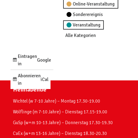
Online-Veranstaltung
Sonderereignis
Veranstaltung
Alle Kategorien
Eintragen
Google
in
Abonnieren
iCal
in
Heimabende
Wichtel (w 7-10 Jahre) – Montag 17.30-19.00
Wölflinge (m 7-10 Jahre) – Dienstag 17.15-19.00
GuSp (w+m 10-13 Jahre) – Donnerstag 17.30-19.30
CaEx (w+m 13-16 Jahre) – Dienstag 18.30-20.30