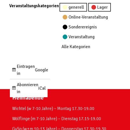
Veranstaltungskategorien
generell
Lager
Online-Veranstaltung
Sonderereignis
Veranstaltung
Alle Kategorien
Eintragen
Google
in
Abonnieren
iCal
in
Heimabende
Wichtel (w 7-10 Jahre) – Montag 17.30-19.00
Wölflinge (m 7-10 Jahre) – Dienstag 17.15-19.00
GuSp (w+m 10-13 Jahre) – Donnerstag 17.30-19.30