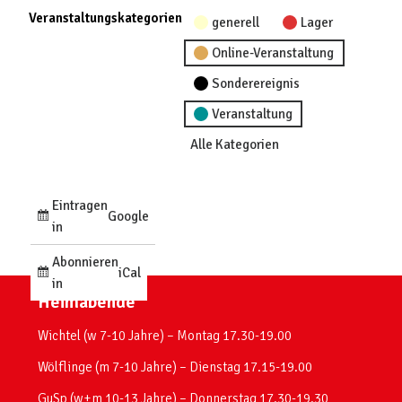
Veranstaltungskategorien
generell
Lager
Online-Veranstaltung
Sonderereignis
Veranstaltung
Alle Kategorien
Eintragen
Google
in
Abonnieren
iCal
in
Heimabende
Wichtel (w 7-10 Jahre) – Montag 17.30-19.00
Wölflinge (m 7-10 Jahre) – Dienstag 17.15-19.00
GuSp (w+m 10-13 Jahre) – Donnerstag 17.30-19.30