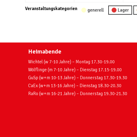
Veranstaltungskategorien
generell
Lager
Heimabende
Wichtel (w 7-10 Jahre) – Montag 17.30-19.00
Wölflinge (m 7-10 Jahre) – Dienstag 17.15-19.00
GuSp (w+m 10-13 Jahre) – Donnerstag 17.30-19.30
CaEx (w+m 13-16 Jahre) – Dienstag 18.30-20.30
RaRo (w+m 16-21 Jahre) – Donnerstag 19.30-21.30