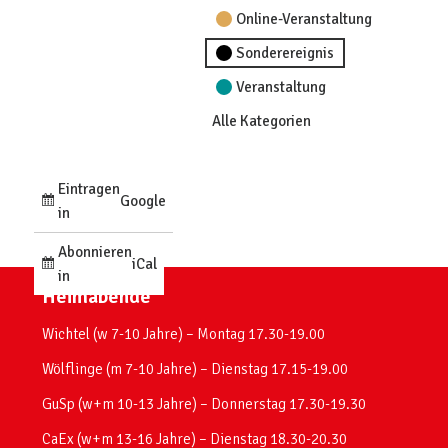
Online-Veranstaltung
Sonderereignis
Veranstaltung
Alle Kategorien
Eintragen
Google
in
Abonnieren
iCal
in
Heimabende
Wichtel (w 7-10 Jahre) – Montag 17.30-19.00
Wölflinge (m 7-10 Jahre) – Dienstag 17.15-19.00
GuSp (w+m 10-13 Jahre) – Donnerstag 17.30-19.30
CaEx (w+m 13-16 Jahre) – Dienstag 18.30-20.30