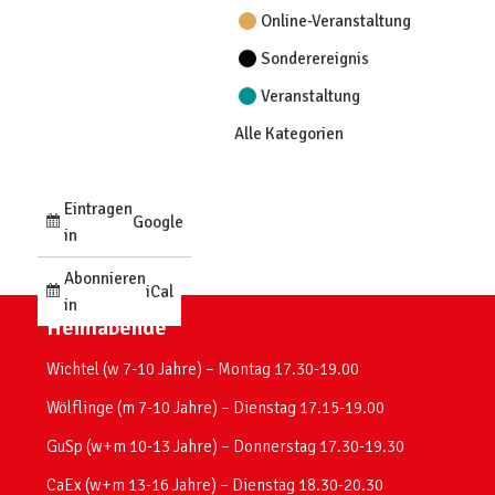
Online-Veranstaltung
Sonderereignis
Veranstaltung
Alle Kategorien
Eintragen
Google
in
Abonnieren
iCal
in
Heimabende
Wichtel (w 7-10 Jahre) – Montag 17.30-19.00
Wölflinge (m 7-10 Jahre) – Dienstag 17.15-19.00
GuSp (w+m 10-13 Jahre) – Donnerstag 17.30-19.30
CaEx (w+m 13-16 Jahre) – Dienstag 18.30-20.30